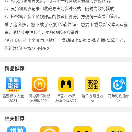
1、影视资源每日更新，可以第一时间观看最新的影视作品；
2、支持将观影记录和收藏导出为多种格式，随时高效的播放；
3、轻松管理多个影视作品的收藏和评分，方便统一查看和管理。
看了这么多，您下载了欢宴TV软件吗？想要下载最新安卓app就
来，请持续关注我们，更多精彩不容错过！
4K+HDR+杜比全景声已就位！滑动指尖切换直播/点播/弹幕互动，
你的娱乐中枢24小时在线
精品推荐
番茄影视大全
魔力高清影视
捧音2025旧
醒目视频谷歌
宅乐影视播放
2024
免费版2021
版本下载安装
版
器
版本下载
相关推荐