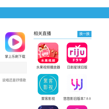
相关直播
换一换
掌上乐刷下载
安装
水果视频播放器
日剧星球旧版
2018旧版本下载安
装
滚、说唱还是抒情歌
聚客影视
悠悠影旧版本7.8.0