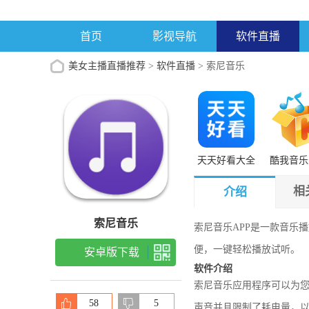
首页
影视导航
软件直播
美女主播直播推荐
>
软件直播
> 索尼音乐
天天好看大全
酷我音乐
vip播放
相
介绍
索尼音乐
索尼音乐APP是一款音乐
便，一键轻松播放试听。
安卓版下载
软件介绍
索尼音乐应用程序可以为
58
5
声音并且限制了耗电量，