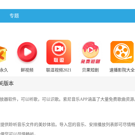
专题
永久
鲜视频
联逗视频2021
贝果短剧
速播影院大全
器下载
7.5.0:19652去
旧版安装包
广告免升级版
关版本
播放器软件，可以听歌，可以识歌。索尼音乐APP涵盖了大量免费歌曲资
您提供聆听音乐文件的美妙体验。导入您的音乐、安排播放列表即可尽情
以便您可以尽情畅听。