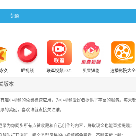
专题
永久
鲜视频
联逗视频2021
贝果短剧
速播影院大全
器下载
7.5.0:19652去
旧版安装包
广告免升级版
关版本
看有趣小视频的免费极速应用，为小视频爱好者提供了丰富的服务。每天
丰厚的奖励，喜欢谁就直接关注谁。
登录为你同步所有点赞收藏和自己创作的内容，赚取现金也能直接提现；
户随时打开浏览，超全类型风格的小视频都免费看，不断更新上新；