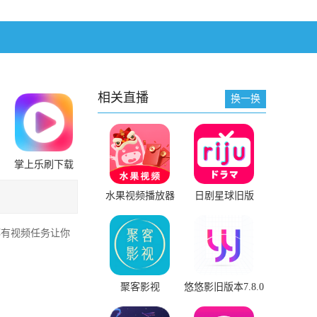
相关直播
换一换
掌上乐刷下载
安装
水果视频播放器
日剧星球旧版
2018旧版本下载安
装
都有视频任务让你
聚客影视
悠悠影旧版本7.8.0