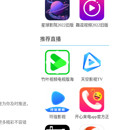
星球影院2022旧版
趣逗视频2022旧版
。
安装包
本下载安装
推荐直播
竹叶视频电视版海
天空影视TV
外版app官网下载
是为你及时推送，
玲珑影视
开心来电app官方正
更多精彩不容错
版下载链接