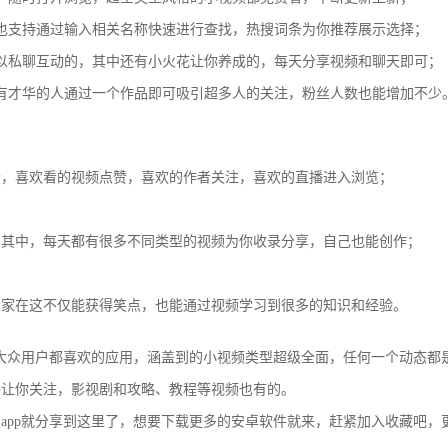
也支持通过输入相关名称快速进行查找，热搜词条为你推荐展示选择；
以私聊互动的，其中还有小火花让你养成的，每天分享视频和聊天即可；
有才华的人通过一个作品即可吸引超多人的关注，粉丝人数也能增加不少
者，喜欢看的视频点赞，喜欢的作者关注，喜欢的直播进入浏览；
到其中，每天都有很多不同类型的视频为你收录分享，自己也能创作；
大家在这不仅能获得笑点，也能通过视频学习到很多的知识和经验。
款大众用户都喜欢的应用，涵盖到的小视频类型超级全面，任何一个动态都
播让你关注，影视剧和攻略、教程等视频也有的。
app就分享到这里了，想要下载更多的安卓软件就来，赶紧加入收藏吧，