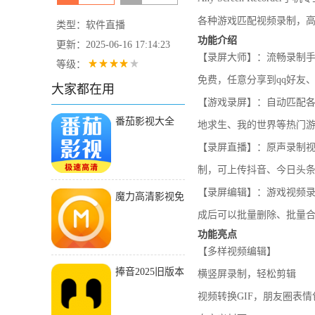
各种游戏匹配视频录制，高
类型：软件直播
功能介绍
更新：2025-06-16 17:14:23
【录屏大师】：流畅录制
等级：
免费，任意分享到qq好友
大家都在用
【游戏录屏】：自动匹配
番茄影视大全
地求生、我的世界等热门
2024
【录屏直播】：原声录制
制，可上传抖音、今日头条
【录屏编辑】：游戏视频
魔力高清影视免
费版2021版本下
成后可以批量删除、批量合
载
功能亮点
【多样视频编辑】
捧音2025旧版本
横竖屏录制，轻松剪辑
下载安装
视频转换GIF，朋友圈表