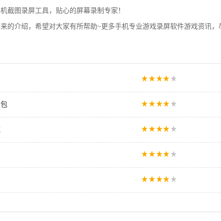
手机截图录屏工具，贴心的屏幕录制专家！
来的介绍，希望对大家有所帮助~更多手机专业游戏录屏软件游戏资讯，尽
装包
载