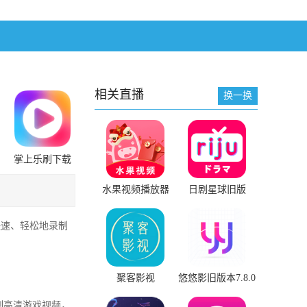
相关直播
换一换
掌上乐刷下载
安装
水果视频播放器
日剧星球旧版
2018旧版本下载安
装
快速、轻松地录制
聚客影视
悠悠影旧版本7.8.0
松录制高清游戏视频，