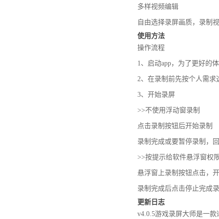
多样视频编辑
自由选择录屏画质，录制视
使用方法
操作流程
1、启动app，为了更好的
2、在录制前先按个人需求
3、开始录屏
>>不使用浮动窗录制
点击录制按钮后开始录制
录制完成或要暂停录制，回
>>按提示给软件悬浮窗权
悬浮窗上录制按钮点击，
录制完成后点击停止完成
更新日志
v4.0.5游戏录屏大师