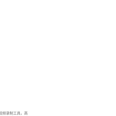
戏视频录制工具，高