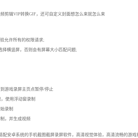
频剪辑VIP转换GIF，还可自定义封面想怎么来就怎么来
体验允许所有的权限请求;
选择横竖屏，否则会有屏幕大小匹配问题;
到游戏录屏主页点暂停/停止
限，使用浮动窗录制
开始录制
录制，并生成视频
是一款适配安卓系统的手机截图截屏录屏软件，高清视觉体验，高清流畅的游