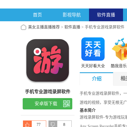
首页
影视导航
软件直播
美女主播直播推荐
>
软件直播
> 手机专业游戏录屏软件
天天好看大全
酷我音乐
vip播放
相
介绍
手机专业游戏录屏软件
手机专业游戏录屏软件，
游戏的视频，享受无根无
安卓版下载
基本简介
游戏录屏软件-专为游戏玩
77
8
Any Screen Rec