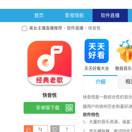
首页
影视导航
软件直播
美女主播直播推荐
>
软件直播
> 快音悦
天天好看大全
酷我音乐
vip播放
相
介绍
快音悦
快音悦是一款综合性的音
据用户的收听历史和喜好
安卓版下载
软件特色
1、大量的音乐资源，涵盖
72
7
2、音乐播放器、歌词同步