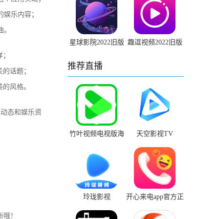
的娱乐内容；
曲。
星球影院2022旧版
趣逗视频2022旧版
安装包
本下载安装
样；
推荐直播
关的话题；
美的风格。
乐动态和娱乐资
竹叶视频电视版海
天空影视TV
外版app官网下载
玲珑影视
开心来电app官方正
版下载链接
新哦！