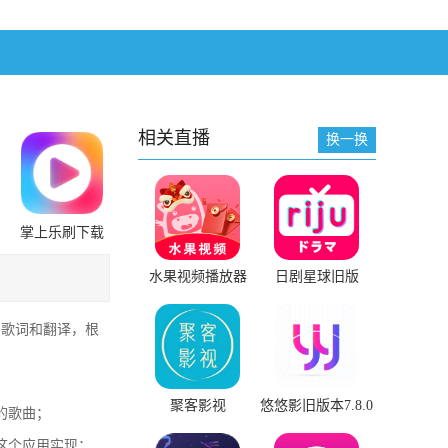
相关直播
换一换
掌上乐刷下载
安装
水果视频播放器
日剧星球旧版
2018旧版本下载安
装
的歌词和翻译，根
聚客影视
悠悠影旧版本7.8.0
的歌曲；
这个应用实现；