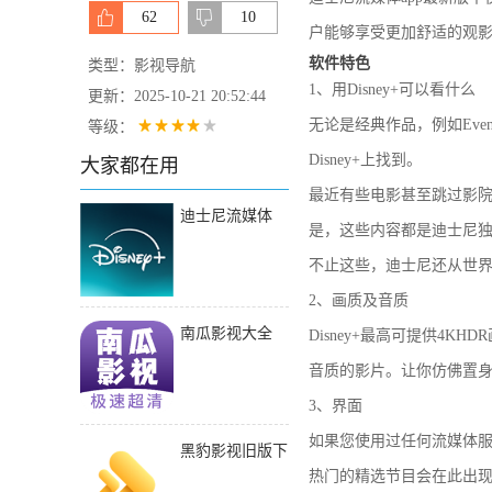
62
10
户能够享受更加舒适的观
软件特色
类型：影视导航
1、用Disney+可以看什么
更新：2025-10-21 20:52:44
无论是经典作品，例如EvenSte
等级：
Disney+上找到。
大家都在用
最近有些电影甚至跳过影院上
迪士尼流媒体
是，这些内容都是迪士尼
2022安卓版下载
不止这些，迪士尼还从世
2、画质及音质
南瓜影视大全
Disney+最高可提供4
ios官网
音质的影片。让你仿佛置
3、界面
如果您使用过任何流媒体服务
黑豹影视旧版下
热门的精选节目会在此出
载2023