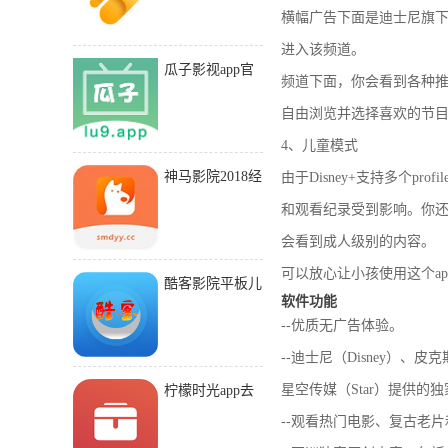
横幅广告下面是迪士尼旗下的频
进入该频道。
瓜子影视app官
频道下面，你会看到各种推
网入口下载
自由浏览并选择喜欢的节
4、儿童模式
神马影院2018经
由于Disney+支持多个p
典版旧版本下载
和观看纪录受到影响。你还
会看到成人级别的内容。
可以放心让小孩使用这个a
酷客影院平板儿
软件功能
版下载
--优质无广告体验。
--迪士尼（Disney）、皮克斯
星空传媒（Star）提供的
柠檬时光app去
广告精简
--观看热门电影、复古老