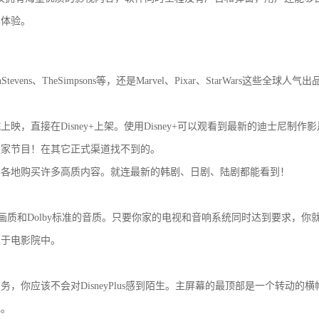
影体验。
vens、TheSimpsons等，还是Marvel、Pixar、StarWars这些全球人
映，直接在Disney+上架。使用Disney+可以观看到最新的迪士尼制作
独家节目！在其它正式渠道找不到的。
界各地购买许多高质内容。就连最新的韩剧、日剧、陆剧都能看到！
KHDR画质和Dolby标准的音质。只要你家的电视和音响系统同时达到要求，
身于电影院中。
，你应该不会对DisneyPlus感到陌生。主屏幕的最顶部是一个转动的
现。