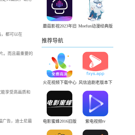
蘑菇影视2023年旧
Moefun动漫经典版
版
老版本下载
气出品，都可以在
推荐导航
影片。而且最重要的
火花视频下载中心
风信追剧老版本下
载2020旧版安装
你就能享受高画质和
横幅广告，迪士尼最
电影蜜蜂2016旧版
紫电视频tv
本