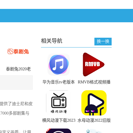
相关导航
换一换
泰剧兔2020老
版本
华为音乐tv老版本
RMVB格式视频播
安装包
放器app下载官方正
版
户提供了迪士尼和皮
000多部剧集与
横风动漫下载2023
水母动漫2022旧版
旧版下载
安装包
自定义画质，让用