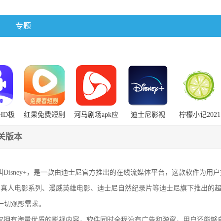
专题
HD极
红果免费短剧
河马剧场apk应
迪士尼影视
柠檬小记2021
安装
老版本下载
用市场
2021老版本下
年旧版本大全
2022
载
下载
关版本
叫Disney+，是一款由迪士尼官方推出的在线流媒体平台，这款软件为用
真人电影系列、漫威英雄电影、迪士尼自然纪录片等迪士尼旗下推出的超7
的一切观影需求。
不仅拥有海量优质的影视内容，软件同时全程没有广告和弹窗，用户还能够