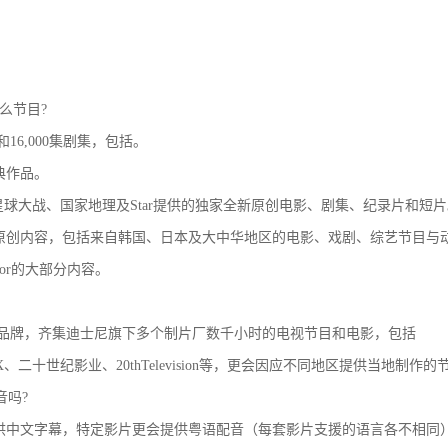
什么节目?
影和16,000集剧集，包括。
典作品。
l、星球大战、国家地理及Star提供的独家全新原创电影、剧集、纪录片和短
原创内容，包括来自韩国、日本及大中华地区的电影、戏剧、综艺节目与
yJunior的大部分内容。
娱乐品牌，齐集迪士尼旗下多个制片厂数千小时的电视节目和电影，包括
tudios、FX、二十世纪影业、20thTelevision等，更会因应不同地区提供当地制作
音吗?
片会提供中文字幕，特定影片更会提供粤语配音（每套影片支援的语言各不相同