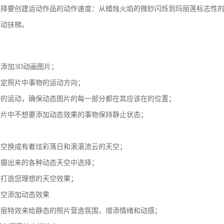
选择要创建运动作品的动作速度：从蜡烛火焰的微妙闪烁到玛丽莲标志性
自动扶梯。
添加3D动画图片；
决定照片中事物的运动方向；
物的运动，确保动态图片的每一部分都在其应该在的位置；
照片中不想要添加动态效果的事物保持静止状态；
天空换成有着炫彩落日和滚滚流云的天空；
拍摄出来的各种动态天空中选择；
松打造您理想的天空效果；
天空添加动态效果
图层特效来给静态的照片营造氛围，增添情绪和动感；