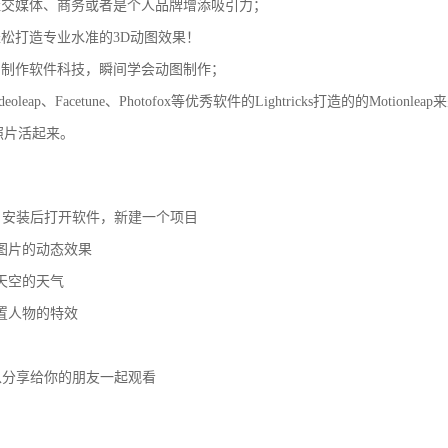
社交媒体、商务或者是个人品牌增添吸引力；
松打造专业水准的3D动图效果！
图制作软件科技，瞬间学会动图制作；
deoleap、Facetune、Photofox等优秀软件的Lightricks打造的的Motion
照片活起来。
eap，安装后打开软件，新建一个项目
图片的动态效果
天空的天气
置人物的特效
p还可以分享给你的朋友一起观看