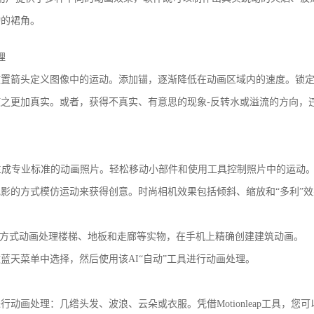
动的裙角。
理
放置箭头定义图像中的运动。添加锚，逐渐降低在动画区域内的速度。锁
之更加真实。或者，获得不真实、有意思的现象-反转水或溢流的方向，
生成专业标准的动画照片。轻松移动小部件和使用工具控制照片中的运动
影的方式模仿运动来获得创意。时尚相机效果包括倾斜、缩放和“多利”
的方式动画处理楼梯、地板和走廊等实物，在手机上精确创建建筑动画。
蓝天菜单中选择，然后使用该AI“自动”工具进行动画处理。
动画处理：几绺头发、波浪、云朵或衣服。凭借Motionleap工具，您