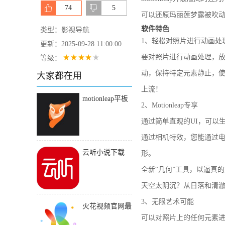
74
5
可以还原玛丽莲梦露被吹
软件特色
类型：影视导航
1、轻松对照片进行动画处
更新：2025-09-28 11:00:00
要对照片进行动画处理，
等级：
动，保持特定元素静止，使
大家都在用
上流！
motionleap平板
2、Motionleap专享
儿版下载
通过简单直观的UI，可以
通过相机特效，您能通过电
云听小说下载
形。
2020旧版下载
全新“几何”工具，以逼真
天空太阴沉？从日落和清澈
3、无限艺术可能
火花视频官网最
可以对照片上的任何元素进行
新版下载