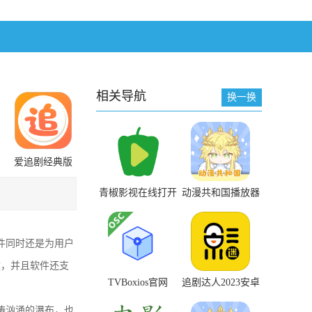
相关导航
换一换
爱追剧经典版
下载安装
青椒影视在线打开
动漫共和国播放器
观看
电脑版安装包下载
软件同时还是为用户
效，并且软件还支
TVBoxios官网
追剧达人2023安卓
版下载
波涛汹涌的瀑布，也