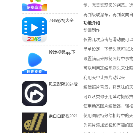
制，完美实现您的创意。
再到级联瀑布，再到双向
2345影视大全
功能介绍
app官方最新版
动画制作
仅需几次点击与滑动便可以
简单设定一下箭头就可以
玲珑视频app下
设置锚点来限制照片中事
载广告
可以利用冻结笔刷头来让
利用天空让照片动起来
风云影院2024版
编辑照片背景，将乏味的
下载安装
可以从类似于用延时摄影
使用动态图片编辑器，轻
使用图层特效给相片中的
素白白影视2021
年旧版本下载
为照片添加滤镜和有趣的