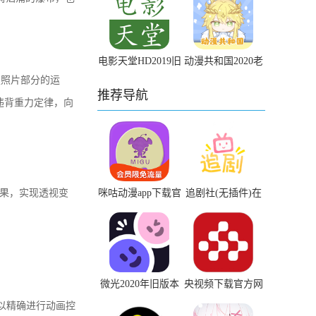
电影天堂HD2019旧
动漫共和国2020老
版
版本下载
定照片部分的运
推荐导航
违背重力定律，向
。
效果，实现透视变
咪咕动漫app下载官
追剧社(无插件)在
网最新版
线观看
微光2020年旧版本
央视频下载官方网
下载
站
可以精确进行动画控