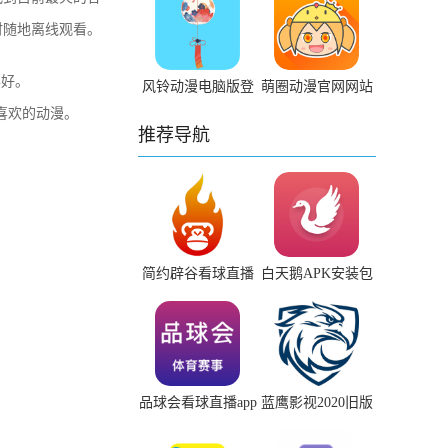
时随地离线观看。
喜好。
风铃动漫电脑版登
萌圈动漫官网网站
录
喜欢的动漫。
推荐导航
简约辟谷看球直播
白天鹅APK安装包
下载
官网
品球会看球直播app
蓝鹰影视2020旧版
免费
安装包