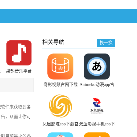
相关导航
换一换
无
果韵音乐平台
app下载
奇影视频官网下载
Animeko动漫app官
pc版
方正版下载链接
款软件来获取到各
广告，从而让你可
凤凰影院app下载官
双鱼影视手机app下
网最新版
载
找到目前最火的各