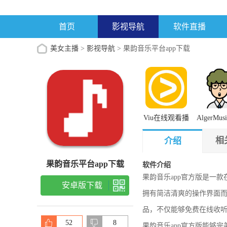
首页
影视导航
软件直播
美女主播
>
影视导航
> 果韵音乐平台app下载
Viu在线观看播
AlgerMus
放
平板最新
更新内
相
介绍
果韵音乐平台app下载
软件介绍
果韵音乐app官方版是一款
安卓版下载
拥有简洁清爽的操作界面
品，不仅能够免费在线收
52
8
果韵音乐app官方版能够完