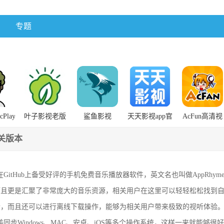
专题
icPlayerHDPD
叶子影视老版
鲨鱼影视
天天影视app官
AcFun高清视
版本
本安装包
HDPD平板最
方入口
频
容
新版本更新内
关版本
容
在GitHub上备受好评的手机免费音乐播放器软件，英文名也叫做AppRhy
而且更是汇聚了非常庞大的音乐资源，相关用户在这里可以轻轻松松找到
听，而且还可以进行离线下载操作，能够为相关用户带来极致的视听体验
美同步Windows、MAC、安卓、iOS等多个操作系统，这样一来就能够很