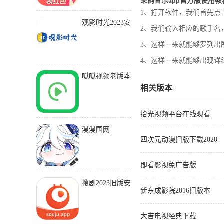
果韵音乐app官方版使用教
1、打开软件，我们首先点
观影时光2023安
2、我们输入相应的歌手名
卓版下载
3、这样一来就能够罗列出
4、这样一来就能够出现详
呱呱视频老版本
相关版本
下载2015旧版安
装
拾光视频平台在线观看
漫漫国网
四次元动漫旧版下载2020
即看影视免广告版
搜剧2023旧版安
新东成影院2016旧版本
装包
大吉电视经典下载