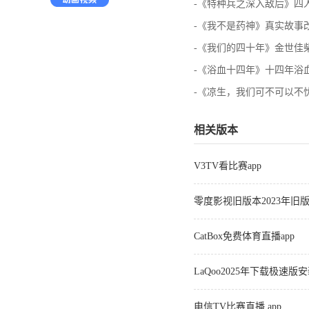
-《特种兵之深入敌后》四
-《我不是药神》真实故事
-《我们的四十年》金世佳
-《浴血十四年》十四年浴
-《凉生，我们可不可以不
相关版本
V3TV看比赛app
零度影视旧版本2023年旧
CatBox免费体育直播app
LaQoo2025年下载极速版
电信TV比赛直播 app