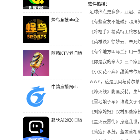
软件热播：
-足球热点更多多，亚冠、
蜂鸟竞技nba免
-《有些室友不能碰》超搞
费观看软件
-《冷枪手》精英特工终极
-《英雄诀》徐妙云、朱允
-《有个地方叫马兰》用一
随畅KTV老旧版
本大全
-《你是我的亲人》三个家
-《小女花不弃》甜美林依
-WWE，这是肌肉与荷尔
中鸽直播网nba
-《烽火线》剿匪反特，生
在线观看免费观
看软件
-《雪地娘子军》谁说女子
-《刘家媳妇》农村那些家
趣映AI2020旧版
-《星火云雾街》身逢乱世
本
-《荡寇》李茂，蓝盈莹相