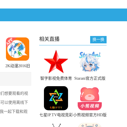
相关直播
换一换
2K动漫2016旧
正
版本
智字影视免费体育
Starani官方正式版
比赛高清直播app
他们想要观看的视
也可以使用离线下
和我一起下载和观
七星IP.TV电视竞彩
小熊视频官方HD版
足球app官网