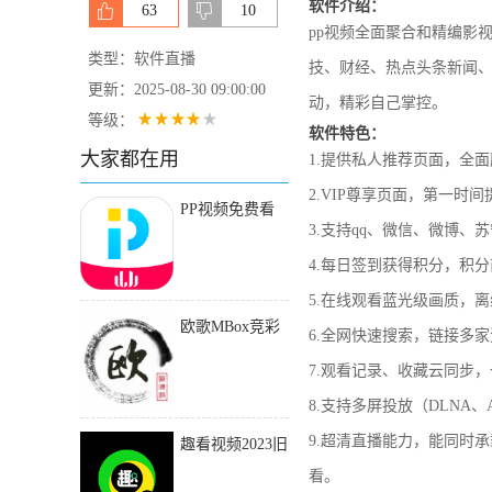
软件介绍：
63
10
pp视频全面聚合和精编影
类型：软件直播
技、财经、热点头条新闻、
更新：2025-08-30 09:00:00
动，精彩自己掌控。
等级：
软件特色：
大家都在用
1.提供私人推荐页面，全
2.VIP尊享页面，第一时
PP视频免费看
3.支持qq、微信、微博
篮球比赛app
4.每日签到获得积分，积
5.在线观看蓝光级画质，
欧歌MBox竞彩
6.全网快速搜索，链接多
足球app官网
7.观看记录、收藏云同步
8.支持多屏投放（DLNA、
9.超清直播能力，能同时
趣看视频2023旧
版安装包
看。