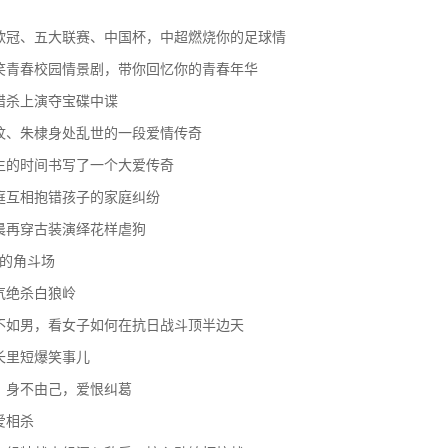
欧冠、五大联赛、中国杯，中超燃烧你的足球情
笑青春校园情景剧，带你回忆你的青春年华
猎杀上演夺宝碟中谍
炆、朱棣身处乱世的一段爱情传奇
生的时间书写了一个大爱传奇
庭互相抱错孩子的家庭纠纷
晨再穿古装演绎花样虐狗
蒙的角斗场
气绝杀白狼岭
不如男，看女子如何在抗日战斗顶半边天
长里短爆笑事儿
，身不由己，爱恨纠葛
爱相杀