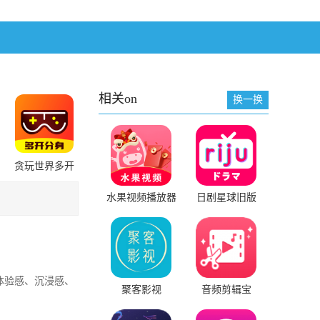
相关on
换一换
贪玩世界多开
分身
水果视频播放器
日剧星球旧版
2018旧版本下载安
装
；
体验感、沉浸感、
聚客影视
音频剪辑宝