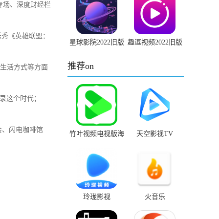
专场、深度财经栏
音乐秀《英雄联盟：
星球影院2022旧版
趣逗视频2022旧版
安装包
本下载安装
推荐on
、生活方式等方面
记录这个时代；
享会、闪电咖啡馆
竹叶视频电视版海
天空影视TV
外版app官网下载
玲珑影视
火音乐