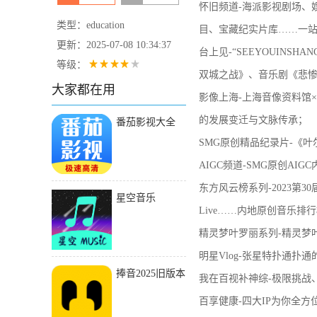
怀旧频道-海派影视剧场、
类型：education
目、宝藏纪实片库……一站
更新：2025-07-08 10:34:37
台上见-“SEEYOUIN
等级：
双城之战》、音乐剧《悲惨
大家都在用
影像上海-上海音像资料馆
的发展变迁与文脉传承；
番茄影视大全
2024
SMG原创精品纪录片-《
AIGC频道-SMG原创AIG
东方风云榜系列-2023第
星空音乐
Live……内地原创音乐
精灵梦叶罗丽系列-精灵梦
明星Vlog-张星特扑通扑
捧音2025旧版本
我在百视补神综-极限挑战
下载安装
百享健康-四大IP为你全