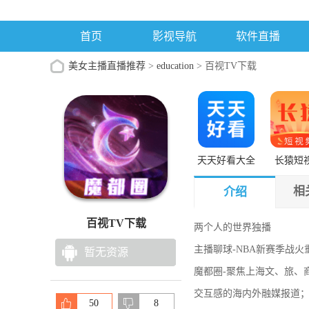
首页
影视导航
软件直播
美女主播直播推荐
>
education
> 百视TV下载
天天好看大全
长猿短
相
介绍
百视TV下载
两个人的世界独播
主播聊球-NBA新赛季战
暂无资源
魔都圈-聚焦上海文、旅、
交互感的海内外融媒报道
50
8