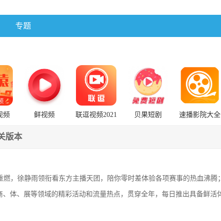
专题
视频
鲜视频
联逗视频2021
贝果短剧
速播影院大全
7.5.0:19652去
旧版安装包
广告免升级版
关版本
火重燃，徐静雨领衔看东方主播天团，陪你零时差体验各项赛事的热血沸腾
商、体、展等领域的精彩活动和流量热点，贯穿全年，每日推出具备鲜活
；