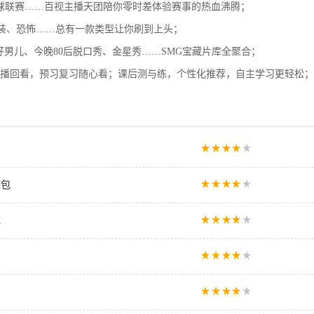
足球联赛……百视主播天团陪你零时差体验赛事的热血沸腾；
古装、恐怖……总有一款类型让你刷到上头；
好男儿、今晚80后脱口秀、金星秀……SMG宝藏片库全聚合；
直播回看，预习复习随心看；课后测与练，个性化推荐，自主学习更轻松；
装包
载