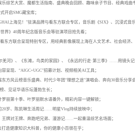
娱乐综艺大赏、魔都生活指南、盛典晚会回顾、趣味亲子节目、经典戏曲
式开启SMG藏宝库；
SHANGHAI上海见！”驻演品牌与看东方联合专区，音乐剧《SIX》、沉浸式
世界》40周年纪念版音乐会等驻演项目抢先看；
×看东方联合呈现特别专区，用经典影像展现上海在人文艺术、社会经济
叶尔羌河》、《东滩，鸟类的家园》、《永远的行走·第三季》……用镜头
C内容呈现、“AIGC+UGC”招募计划、视频相关AI工具；
30届东方风云榜音乐盛典、时代少年团“理想之途”演唱会、奔向30音乐分
排行榜、见证华语乐坛蓬勃生长；
叶罗丽第十季、叶罗丽默水语番外，精彩内容一键解锁；
通的20岁、陈凯琳生活周记……明星Vlog持续放映中；
、王牌对王牌、奔跑吧兄弟、漫游记……一起重温综艺名场面；
方位打造健康知识大科普，你的健康小百很在乎；